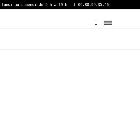
 lundi au samendi de 9 h à 19 h
06.88.99.35.46
TER